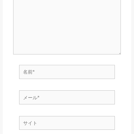
入
力…
名
前
*
メ
ー
ル
サ
*
イ