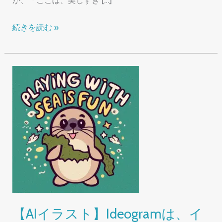
【霊
続きを読む »
界
編】
天
国
と
地
獄
だ
け
で
は
な
【AIイラスト】Ideogramは、イ
い、