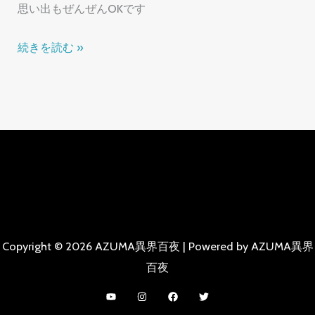
思い出もぜんぜんOKです
【ス
続きを読む »
ト
ッ
ク
イ
ラ
ス
ト】
ス
ト
Copyright © 2026 AZUMA異界百夜 | Powered by AZUMA異界
ッ
百夜
ク
イ