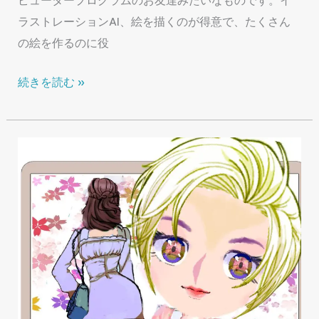
ピュータープログラムのお友達みたいなものです。イ
ラストレーションAI、絵を描くのが得意で、たくさん
の絵を作るのに役
【AI
続きを読む »
イ
ラ
ス
ト】
「プ
ロ
ン
プ
ト」
と
「ネ