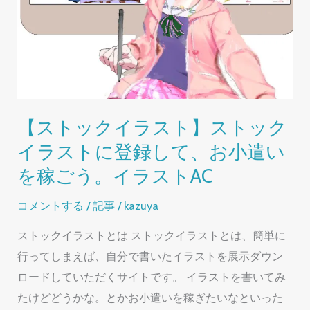
ガ
テ
ィ
ブ
プ
ロ
【ストックイラスト】ストック
ン
イラストに登録して、お小遣い
プ
を稼ごう。イラストAC
ト」
コメントする
/
記事
/
kazuya
ストックイラストとは ストックイラストとは、簡単に
行ってしまえば、自分で書いたイラストを展示ダウン
ロードしていただくサイトです。 イラストを書いてみ
たけどどうかな。とかお小遣いを稼ぎたいなといった