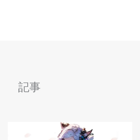
内
容
を
ス
キ
ッ
プ
記事