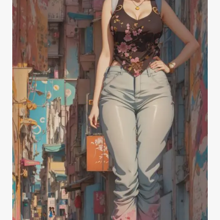
イ
ラ
ス
ト
の
中
に
文
字
を
入
れ
る
AI