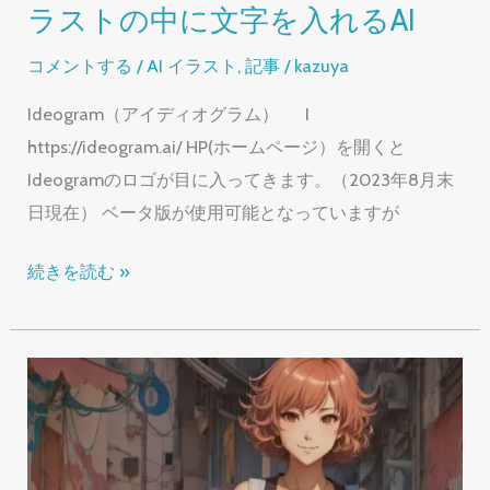
ラストの中に文字を入れるAI
霊
界
コメントする
/
AI イラスト
,
記事
/
kazuya
の
Ideogram（アイディオグラム） I
階
https://ideogram.ai/ HP(ホームページ）を開くと
層
Ideogramのロゴが目に入ってきます。（2023年8月末
日現在） ベータ版が使用可能となっていますが
【AI
続きを読む »
イ
ラ
ス
ト】
Ideogram
は、