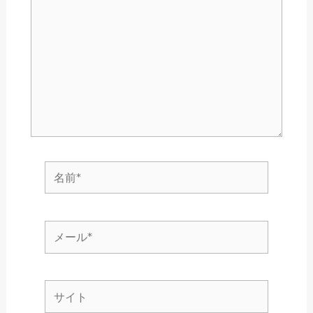
に
入
力…
名
前
*
メ
ー
ル
サ
*
イ