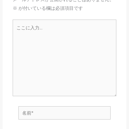
※
が付いている欄は必須項目です
こ
こ
に
入
力…
名
前
*