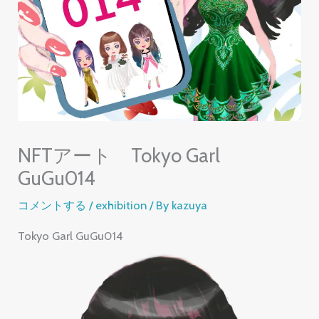
NFTアート Tokyo Garl
GuGu014
コメントする
/
exhibition
/ By
kazuya
Tokyo Garl GuGu014