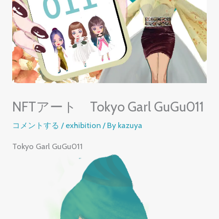
NFTアート Tokyo Garl GuGu011
コメントする
/
exhibition
/ By
kazuya
Tokyo Garl GuGu011