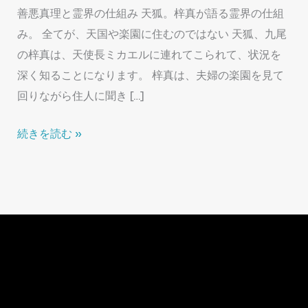
善悪真理と霊界の仕組み 天狐。梓真が語る霊界の仕組
み。 全てが、天国や楽園に住むのではない 天狐、九尾
の梓真は、天使長ミカエルに連れてこられて、状況を
深く知ることになります。 梓真は、夫婦の楽園を見て
回りながら住人に聞き […]
真
続きを読む »
実
を
語
る
時
が
来
た