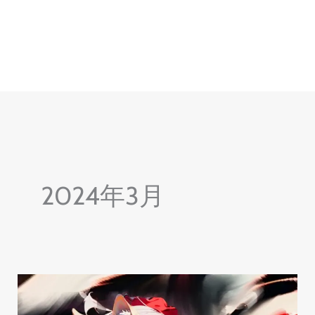
内
容
を
ス
キ
ッ
プ
2024年3月